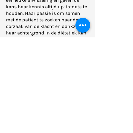
een leuke afwisseling en geven de
kans haar kennis altijd up-to-date te
houden. Haar passie is om samen
met de patiënt te zoeken naar de
oorzaak van de klacht en dankzij
haar achtergrond in de diëtetiek kan
ze aangepaste voedingsadviezen
geven bij verschillende klachten.
AFSPRAAK MAKEN
HOME
OSTEOPATHIE
DRY NEEDLING